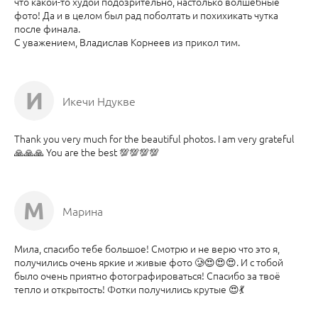
что какой-то худой подозрительно, настолько волшебные
фото! Да и в целом был рад поболтать и похихикать чутка
после финала.
С уважением, Владислав Корнеев из прикол тим.
И
Икечи Ндукве
Thank you very much for the beautiful photos. I am very grateful
🙏🙏🙏 You are the best 💯💯💯💯
М
Марина
Мила, спасибо тебе большое! Смотрю и не верю что это я,
получились очень яркие и живые фото 🥲😍😍😍. И с тобой
было очень приятно фотографироваться! Спасибо за твоё
тепло и открытость! Фотки получились крутые 😍💃